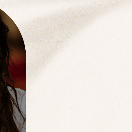
Kenza est psychologue
thérapeute holistiqu
Après des études en pr
et après une dizaine d
scolaire, elle s’est n
pratiques spirituelles
psyché et le corps, ent
Basée au Maroc, elle 
comme en Europe et a
Son sens de la profon
fois hommage à l'Orien
dans les accompagneme
propose, comme dans s