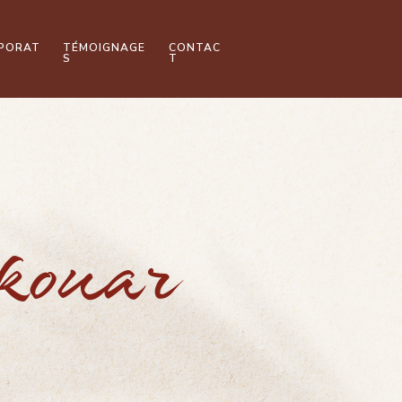
PORAT
TÉMOIGNAGE
CONTAC
S
T
kouar