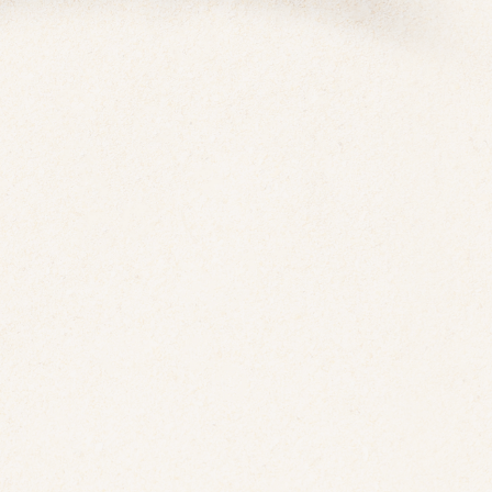
, professeur de yoga, conférencière e
e.
épa littéraire et en psychologie à Paris
’années d’exercice en cabinet et en milie
aturellement orientée vers le yoga et l
, et a décidé de créer des ponts entre l
re le yoga, la méditation et l’esprit. 
offre ses pratiques sur sa terre natale,
illeurs.
deur, de la beauté et du rituel rend à 
t et à l'Occident, et prend tout son se
nts individuels et en entreprise qu’el
es retraites holistiques « corps, cœur