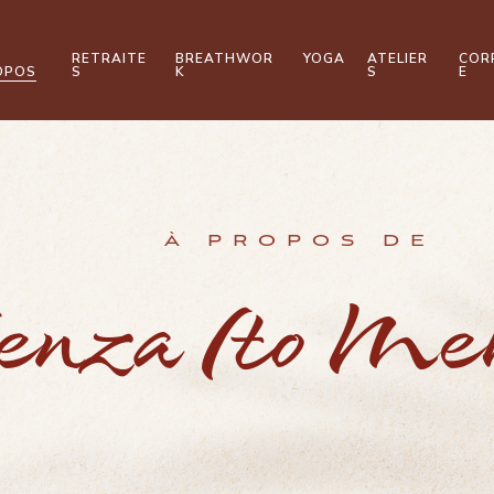
RETRAITE
BREATHWOR
YOGA
ATELIER
COR
OPOS
S
K
S
E
à propos de
nza Ito Me