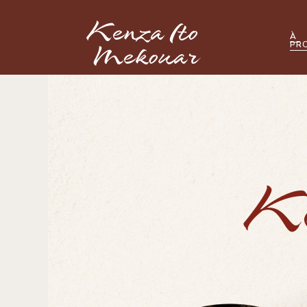
Kenza Ito 
À 
Mekouar
PR
Ke