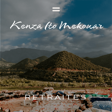
Kenza Ito Mekouar
RETRAITES